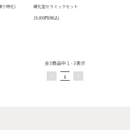
滑り特化）
硬化型セラミックセット
19,800円(税込)
全
3
商品中
1 - 3
表示
1