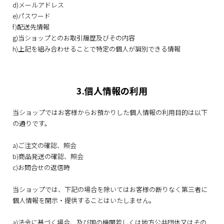
d)メールアドレス
e)パスワード
f)配送先情報
g)当ショップとのお取引履歴及びその内容
h)上記を組み合わせることで特定の個人が識別できる情報
3.個人情報の利用
当ショップではお客様からお預かりした個人情報の利用目的は以下
の通りです。
a)ご注文の確認、照会
b)商品発送の確認、照会
c)お問合せの返信時
当ショップでは、下記の場合を除いてはお客様の断りなく第三者に
個人情報を開示・提供することはいたしません。
a)法令に基づく場合、及び国の機関若しくは地方公共団体又はその