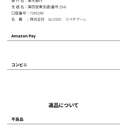
銀 行 名：楽天銀行
支 店 名：第四営業支店(番号:254)
口座番号：7245248
名 義 ：株式会社 GLOSSY スペチアーレ
Amazon Pay
コンビニ
返品について
不良品